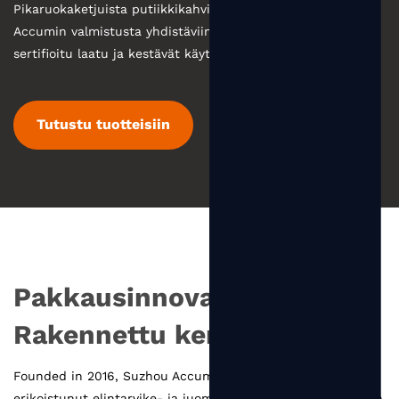
Pikaruokaketjuista putiikkikahviin yritykset valitsevat
Accumin valmistusta yhdistäviin pakkauksiin vahvuus,
sertifioitu laatu ja kestävät käytännöt.
Tutustu tuotteisiin
Pakkausinnovaatiot
Rakennettu kertymiseen
Founded in 2016, Suzhou Accum Packaging Co., Ltd. on
erikoistunut elintarvike- ja juomapakkausten valmistukseen