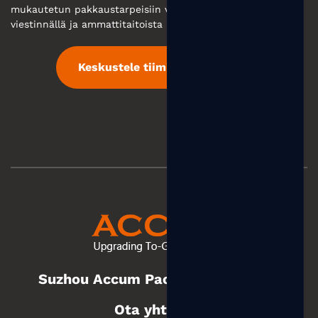
mukautetun pakkaustarpeisiin vastataan tehokkaalla
viestinnällä ja ammattitaitoista palvelua.
Keskustele tiimimme kanssa
Suzhou Accum Packaging Co., Ltd.
Ota yhteyttä