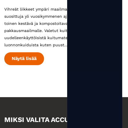
Vihreät liikkeet ympäri maailmaa ovat olleet erittäin
suosittuja yli vuosikymmenen ajan. Valettu kuitu on
toinen kestävä ja kompostoitava vaihtoehto
pakkausmaailmalle. Valetut kuitutuotteet valmistetaan
uudelleenkäyttöisistä kuitumateriaaleista, erityisesti
luonnonkuiduista kuten puust...
Näytä lisää
MIKSI VALITA ACCUM