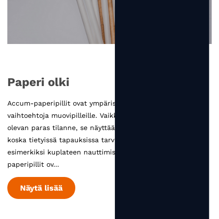
Paperi olki
Accum-paperipillit ovat ympäristöystävällisiä
vaihtoehtoja muovipilleille. Vaikka "ei olkia" näyttää
olevan paras tilanne, se näyttää epätodennäköiseltä,
koska tietyissä tapauksissa tarvitsemme silti pillejä,
esimerkiksi kuplateen nauttimiseen. Tässä tilanteessa
paperipillit ov...
Näytä lisää