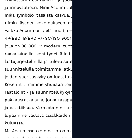
ja innovaatioon. Nimi Accum tulee sanasta kerääminen,
mikä symboloi tasaista kasvua, joka perustuu jokaisen
tiimin jäsenen kokemukseen, ahkeruuteen ja viisauteen.
Vaikka Accum on vielä nuori, se on kehittynyt SEDEX
4P/BSCI B/BRC A/FSC/ISO 9001 -sertifioiduksi tehtaaksi,
jolla on 30 000 ㎡ moderni tuotantolaitos. Luotettavilla
raaka-aineilla, kehittyneillä laitteilla, tiukoilla
laatujärjestelmillä ja tulevaisuuteen suuntautuneella
suunnittelulla toimitamme jatkuvasti pakkaustuotteita,
joiden suorituskyky on luotettava ja laadukas.
Kokenut tiimimme yhdistää toimialaosaamisen vahvoihin
räätälöinti- ja suunnittelukykyihin, Luomme
pakkausratkaisuja, jotka tasapainottavat toiminnallisuutta
ja estetiikkaa. Varmistamme tehokkaan viestinnän ja
lupaamme vastata asiakkaiden tarpeisiin 48 tunnin
kuluessa.
Me Accumissa olemme intohimoisia pakkaamiseen ja