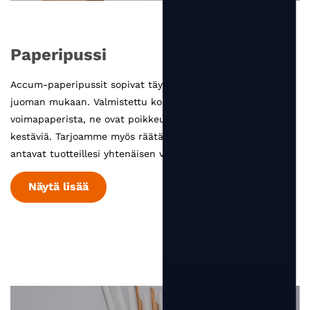
Paperipussi
Accum-paperipussit sopivat täydellisesti ruoan ja
juoman mukaan. Valmistettu korkealaatuisesta
voimapaperista, ne ovat poikkeuksellisen tukevia ja
kestäviä. Tarjoamme myös räätälöintipalveluita, jotka
antavat tuotteillesi yhtenäisen visuaalisen ilmeen. ...
Näytä lisää