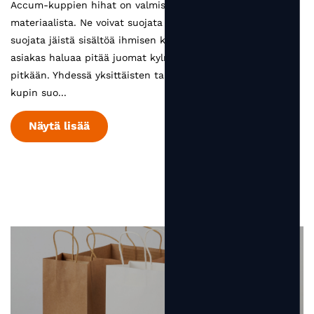
Accum-kuppien hihat on valmistettu kierrätettävästä
materiaalista. Ne voivat suojata käsiä palovammoilta ja
suojata jäistä sisältöä ihmisen käsien lämmöltä, kun
asiakas haluaa pitää juomat kylminä mahdollisimman
pitkään. Yhdessä yksittäisten tapettikuppiemme kanssa
kupin suo...
Näytä lisää