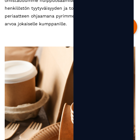
omistaudumme huippuosaamiselle. Asiakastyytyväisyyden,
henkilöstön tyytyväisyyden ja toimittajatyytyväisyyden
periaatteen ohjaamana pyrimme tuottamaan enemmän
arvoa jokaiselle kumppanille.