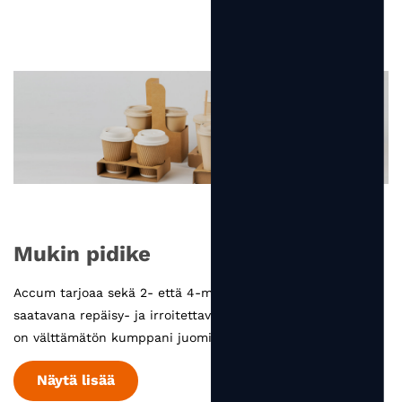
Mukin pidike
Accum tarjoaa sekä 2- että 4-mukin pidikkeen,
saatavana repäisy- ja irroitettavina tyyleinä. Mukinpidike
on välttämätön kumppani juomien mukaan. ...
Näytä lisää