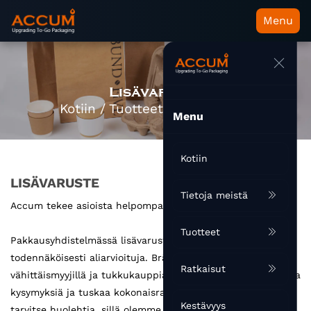
Menu
Lisävaruste
Kotiin
/
Tuotteet
/
Lisävaruste
Menu
Kotiin
LISÄVARUSTE
Tietoja meistä
Accum tekee asioista helpompaa.
Tuotteet
Pakkausyhdistelmässä lisävarustetuotteet ovat hyvin
todennäköisesti aliarvioituja. Brändin omistajilla,
Ratkaisut
vähittäismyyjillä ja tukkukauppiailla olisi kaikilla monenlaisia
​​kysymyksiä ja tuskaa kokonaisratkaisun löytämiseksi. Ei
Kestävyys
tarvitse huolehtia, sillä olemme tukenasi. Ymmärrämme