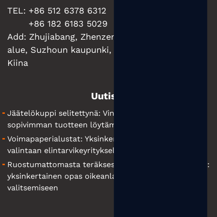
TEL: +86 512 6378 6312
+86 182 6183 5029
Add:
Zhujiabang, Zhenzen kaupunki, Wujiangin
alue, Suzhoun kaupunki, Jiangsun maakunta,
Kiina
Uutiset
Jäätelökuppi selitettynä: Vinkkejä yrityksellesi
sopivimman tuotteen löytämiseen
Voimapaperialustat: Yksinkertainen opas oikeiden
valintaan elintarvikeyrityksellesi
Ruostumattomasta teräksestä valmistetut vesipullot:
yksinkertainen opas oikeanlaisen pullon
valitsemiseen