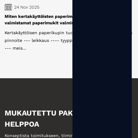
24 Nov 2025
Miten kertakäyttöisten paperimukkien valmistajien
valmistamat paperimukit valmistetaan
Kertakäyttöisen paperikupin tuotantoprosessi: raakapaperin
pinnoite --- leikkaus ---- tyyppinen asettelu ---- painatus
--- meis...
MUKAUTETTU PAKKAUS ON
HELPPOA
Konseptista toimitukseen, tiimimme takaa sinulle