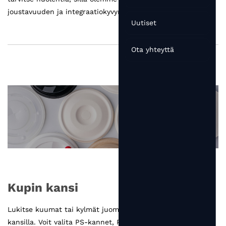
joustavuuden ja integraatiokyvyn tarpeen jatkuvasti
Uutiset
muuttuvilla markkinoilla. Siksi henkilökuntamme on
omistautunut pyrkimään lisää tietämystä ja kokemusta
pakkauksista menneisyydestä tulevaisuuteen.
Ota yhteyttä
Kaikkien materiaalisten ja massiivisten vaihtoehtojen
joukossa Accum on valmis auttamaan sinua
päätöksenteossa tarjoamalla kaikki mahdollisuudet ja
arvioinnit eduista ja haitoista. Sinun tarvitsee vain katsoa
analyysimme ja merkitä lopullinen valintasi.
Kupin kansi
Lukitse kuumat tai kylmät juomasi kuppiin kaikenlaisilla
kansilla. Voit valita PS-kannet, PP-kannet, PET-kannet,