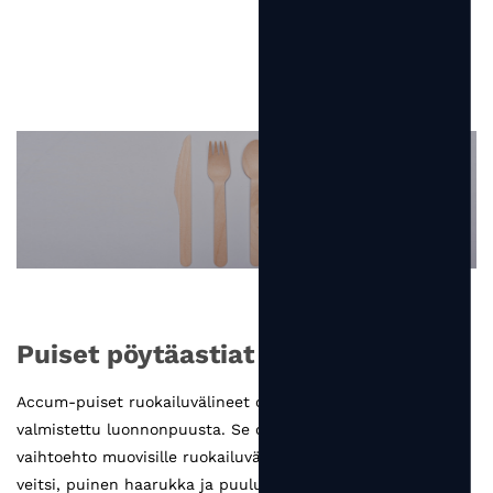
Puiset pöytäastiat
Accum-puiset ruokailuvälineet ovat luonnonmukaisia ​​ja
valmistettu luonnonpuusta. Se on kustannustehokkain
vaihtoehto muovisille ruokailuvälineille. Jokainen puinen
veitsi, puinen haarukka ja puulusikka on tukeva, tyylikäs