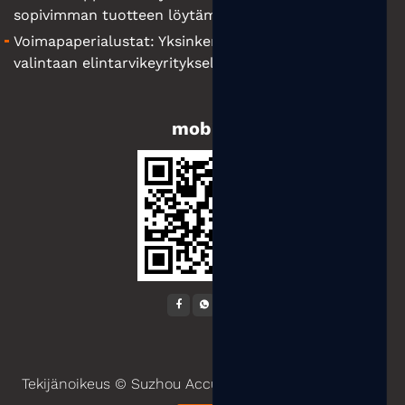
sopivimman tuotteen löytämiseen
Voimapaperialustat: Yksinkertainen opas oikeiden
valintaan elintarvikeyrityksellesi
mobiili
Tekijänoikeus ©
Suzhou Accum Packaging Co., Ltd.
All