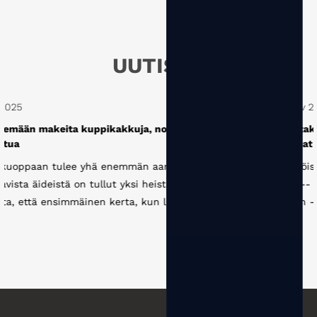
UUTISET
24 Nov 2025
 leivonta
Miten kertakäyttöisten paperimukkien valmistajie
valmistamat paperimukit valmistetaan
tejä.
Kertakäyttöisen paperikupin tuotantoprosessi: raa
astensa
pinnoite --- leikkaus ---- tyyppinen asettelu ---- 
 äiti
--- meistin --- sterilointi --- muovaus --- steriloin