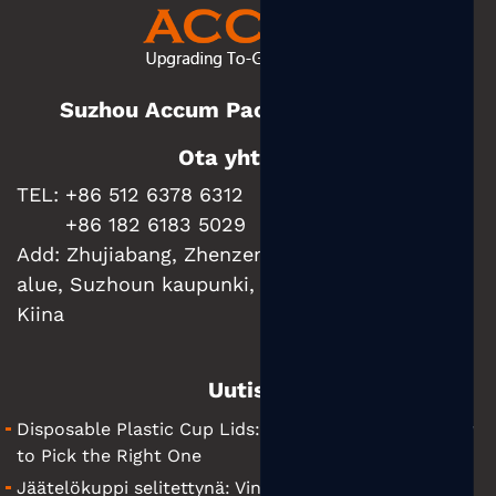
Suzhou Accum Packaging Co., Ltd.
Ota yhteyttä
TEL: +86 512 6378 6312
+86 182 6183 5029
Add:
Zhujiabang, Zhenzen kaupunki, Wujiangin
alue, Suzhoun kaupunki, Jiangsun maakunta,
Kiina
Uutiset
Disposable Plastic Cup Lids: What They Are and How
to Pick the Right One
Jäätelökuppi selitettynä: Vinkkejä yrityksellesi