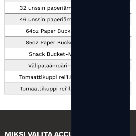
32 unssin paperiämpäri
1050
46 unssin paperiämpäri
1450
64oz Paper Bucket
2050
85oz Paper Bucket
2900
Snack Bucket-M
350
Välipalaämpäri-L
580
Tomaattikuppi rei'illä-M
460
Tomaattikuppi rei'illä-L
840
MIKSI VALITA ACCUM