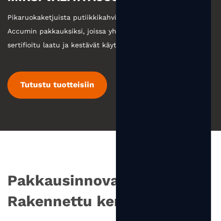
Pikaruokaketjuista putiikkikahviin yritykset valitsevat
Accumin pakkauksiksi, joissa yhdistyvät valmistusvoima,
sertifioitu laatu ja kestävät käytännöt.
Tutustu tuotteisiin
Pakkausinnovaatiot
Rakennettu kertymiseen