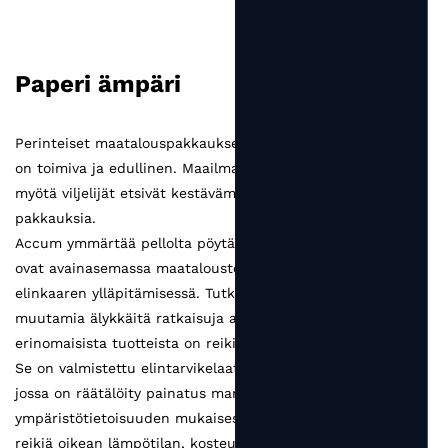
Paperi ämpäri
Perinteiset maatalouspakkaukset perustuvat muoviin, joka
on toimiva ja edullinen. Maailmanlaajuisen muovikiellon
myötä viljelijät etsivät kestävämpiä ja tehokkaampia
pakkauksia.
Accum ymmärtää pellolta pöytään, että pakkaustuotteet
ovat avainasemassa maatalousteollisuuden vakaan
elinkaaren ylläpitämisessä. Tutkimme ja loimme lopulta
muutamia älykkäitä ratkaisuja asiakkaalle. Yksi
erinomaisista tuotteista on reikiä sisältävä tomaattikuppi.
Se on valmistettu elintarvikelaatuisesta voimapaperista,
jossa on räätälöity painatus markkinointibrändin
ympäristötietoisuuden mukaisesti. Kupeissa on suunniteltu
reikiä oikean lämpötilan, kosteustason ja tomaattien