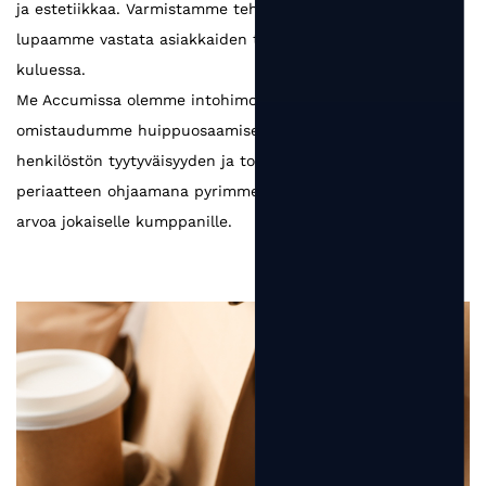
ja estetiikkaa. Varmistamme tehokkaan viestinnän ja
lupaamme vastata asiakkaiden tarpeisiin 48 tunnin
kuluessa.
Me Accumissa olemme intohimoisia pakkaamiseen ja
omistaudumme huippuosaamiselle. Asiakastyytyväisyyden,
henkilöstön tyytyväisyyden ja toimittajatyytyväisyyden
periaatteen ohjaamana pyrimme tuottamaan enemmän
arvoa jokaiselle kumppanille.