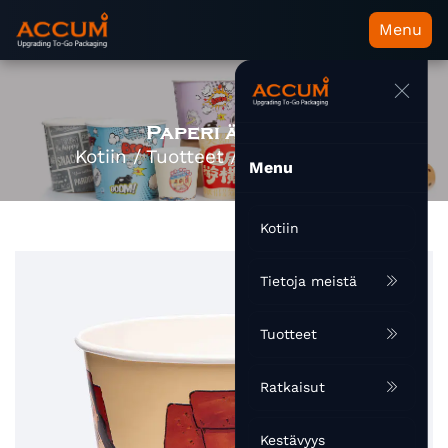
Menu
Paperi ämpäri
Kotiin
/
Tuotteet
/
Paperi ämpäri
Menu
Kotiin
Tietoja meistä
Tuotteet
Ratkaisut
Kestävyys