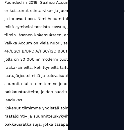
Founded in 2016, Suzhou Accum Packaging Co., Ltd. on
erikoistunut elintarvike- ja juomapakkausten valmistukseen
ja innovaatioon. Nimi Accum tulee sanasta kerääminen,
mikä symboloi tasaista kasvua, joka perustuu jokaisen
tiimin jäsenen kokemukseen, ahkeruuteen ja viisauteen.
Vaikka Accum on vielä nuori, se on kehittynyt SEDEX
4P/BSCI B/BRC A/FSC/ISO 9001 -sertifioiduksi tehtaaksi,
jolla on 30 000 ㎡ moderni tuotantolaitos. Luotettavilla
raaka-aineilla, kehittyneillä laitteilla, tiukoilla
laatujärjestelmillä ja tulevaisuuteen suuntautuneella
suunnittelulla toimitamme johdonmukaisesti
pakkaustuotteita, joiden suorituskyky on luotettava ja
laadukas.
Kokenut tiimimme yhdistää toimialaosaamisen vahvoihin
räätälöinti- ja suunnittelukykyihin luoden
pakkausratkaisuja, jotka tasapainottavat toiminnallisuutta