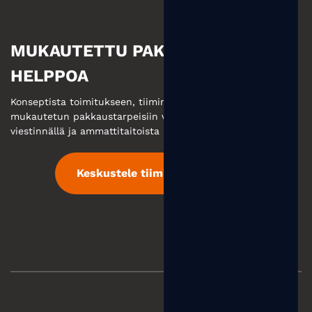
MUKAUTETTU PAKKAUS ON
HELPPOA
Konseptista toimitukseen, tiimimme takaa sinulle
mukautetun pakkaustarpeisiin vastataan tehokkaalla
viestinnällä ja ammattitaitoista palvelua.
Keskustele tiimimme kanssa