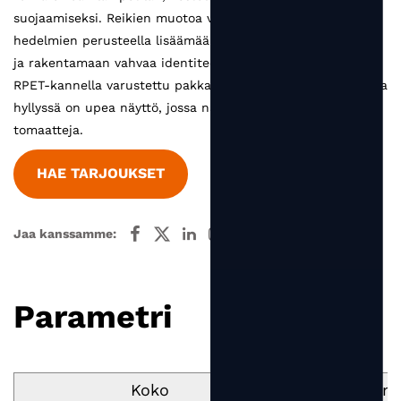
suojaamiseksi. Reikien muotoa voidaan räätälöidä eri
hedelmien perusteella lisäämään pakkaukseen hauskuutta
ja rakentamaan vahvaa identiteettiä.
RPET-kannella varustettu pakkaus on 100 % kierrätettävä, ja
hyllyssä on upea näyttö, jossa näkyy erittäin tuoreita
tomaatteja.
HAE TARJOUKSET
Jaa kanssamme:
Parametri
Koko
Tilavuus m