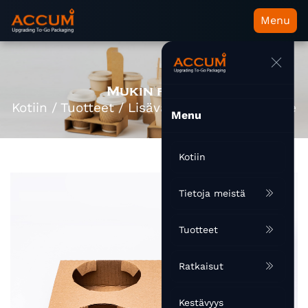
Menu
Mukin pidike
Kotiin
/
Tuotteet
/
Lisävaruste
/
Mukin pidike
Menu
Kotiin
Tietoja meistä
Tuotteet
Ratkaisut
Kestävyys