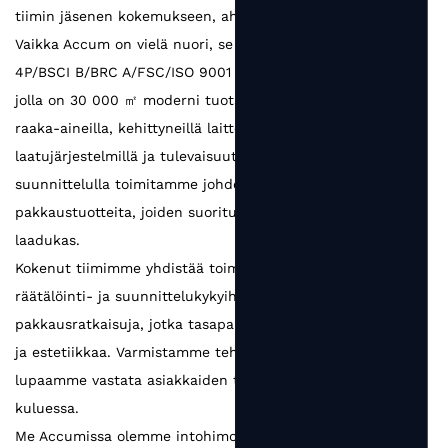
tiimin jäsenen kokemukseen, ahkeruuteen ja viisauteen.
Vaikka Accum on vielä nuori, se on kehittynyt SEDEX
4P/BSCI B/BRC A/FSC/ISO 9001 -sertifioiduksi tehtaaksi,
jolla on 30 000 ㎡ moderni tuotantolaitos. Luotettavilla
raaka-aineilla, kehittyneillä laitteilla, tiukoilla
laatujärjestelmillä ja tulevaisuuteen suuntautuneella
suunnittelulla toimitamme johdonmukaisesti
pakkaustuotteita, joiden suorituskyky on luotettava ja
laadukas.
Kokenut tiimimme yhdistää toimialaosaamisen vahvoihin
räätälöinti- ja suunnittelukykyihin luoden
pakkausratkaisuja, jotka tasapainottavat toiminnallisuutta
ja estetiikkaa. Varmistamme tehokkaan viestinnän ja
lupaamme vastata asiakkaiden tarpeisiin 48 tunnin
kuluessa.
Me Accumissa olemme intohimoisia pakkaamiseen ja