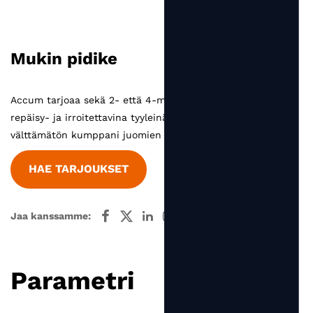
Mukin pidike
Accum tarjoaa sekä 2- että 4-mukin pidikkeen, saatavana
repäisy- ja irroitettavina tyyleinä. Mukinpidike on
välttämätön kumppani juomien mukaan.
HAE TARJOUKSET
Jaa kanssamme:
Parametri