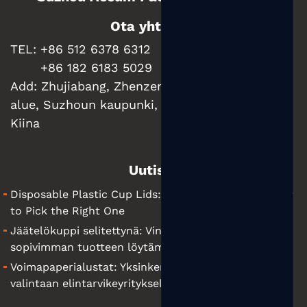
Ota yhteyttä
TEL: +86 512 6378 6312
+86 182 6183 5029
Add:
Zhujiabang, Zhenzen kaupunki, Wujiangin
alue, Suzhoun kaupunki, Jiangsun maakunta,
Kiina
Uutiset
Disposable Plastic Cup Lids: What They Are and How
to Pick the Right One
Jäätelökuppi selitettynä: Vinkkejä yrityksellesi
sopivimman tuotteen löytämiseen
Voimapaperialustat: Yksinkertainen opas oikeiden
valintaan elintarvikeyrityksellesi