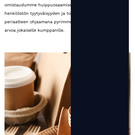
omistaudumme huippuosaamiselle. Asiakastyytyväisyyden,
henkilöstön tyytyväisyyden ja toimittajatyytyväisyyden
periaatteen ohjaamana pyrimme tuottamaan enemmän
arvoa jokaiselle kumppanille.