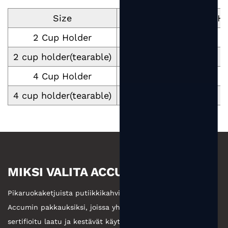
Size
Dimension mm (T*B*H)
2 Cup Holder
223*118*46.5
2 cup holder(tearable)
216*109*44.5
4 Cup Holder
225*225*48
4 cup holder(tearable)
229.7*185.6*45.6
MIKSI VALITA ACCUM
Pikaruokaketjuista putiikkikahviin yritykset valitsevat
Accumin pakkauksiksi, joissa yhdistyvät valmistusvoima,
sertifioitu laatu ja kestävät käytännöt.