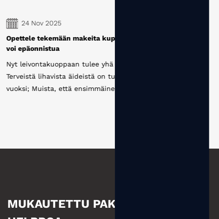
24 Nov 2025
uppikakkuja, noviisi leivonta
Miten kertakäyttöisten paper
valmistamat paperimukit valm
yhä enemmän aarreäitejä.
Kertakäyttöisen paperikupin t
n tullut yksi heistä lastensa
pinnoite --- leikkaus ---- tyy
inen kerta, kun lihava äiti
--- meistin --- sterilointi ---
MUKAUTETTU PAKKAUS ON