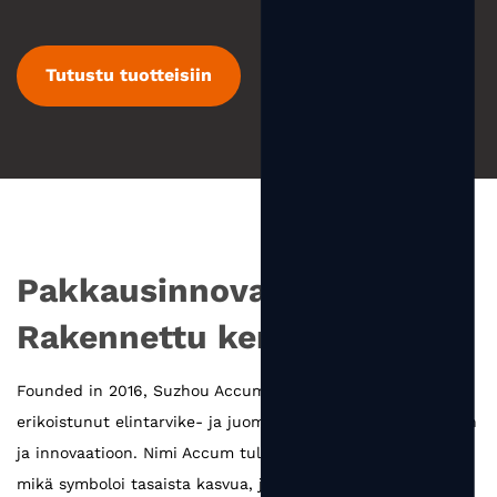
Tutustu tuotteisiin
Pakkausinnovaatiot
Rakennettu kertymiseen
Founded in 2016, Suzhou Accum Packaging Co., Ltd. on
erikoistunut elintarvike- ja juomapakkausten valmistukseen
ja innovaatioon. Nimi Accum tulee sanasta kerääminen,
mikä symboloi tasaista kasvua, joka perustuu jokaisen