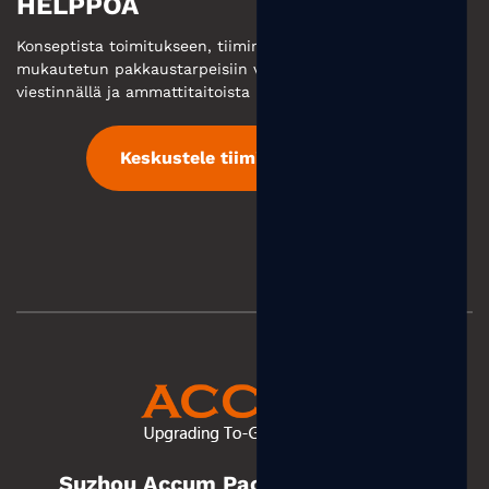
HELPPOA
Konseptista toimitukseen, tiimimme takaa sinulle
mukautetun pakkaustarpeisiin vastataan tehokkaalla
viestinnällä ja ammattitaitoista palvelua.
Keskustele tiimimme kanssa
Suzhou Accum Packaging Co., Ltd.